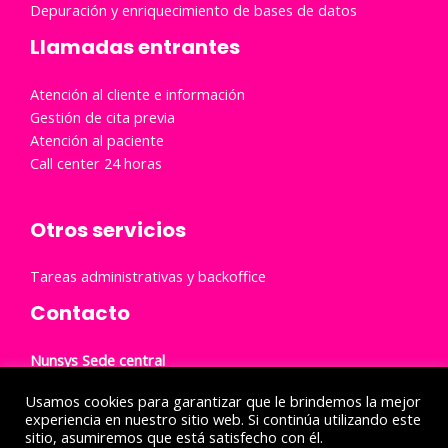
Depuración y enriquecimiento de bases de datos
Llamadas entrantes
Atención al cliente e información
Gestión de cita previa
Atención al paciente
Call center 24 horas
Otros servicios
Tareas administrativas y backoffice
Contacto
Nunsys Sede central
Carrer de Gustave Eiffel, 3, 46980 Paterna, Valencia
Usamos cookies para garantizar que le brindemos la mejor
Telf. 960 500 631
experiencia en nuestro sitio web. Si continúa utilizando este
sitio, asumiremos que está satisfecho con él.