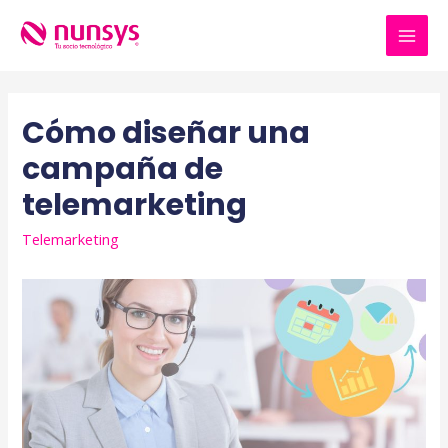
Ir
al
MAI
contenido
MEN
Cómo diseñar una
campaña de
telemarketing
Telemarketing