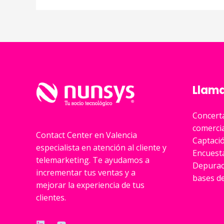
sí
importan
Llama
Concerta
comerci
Contact Center en Valencia
Captació
especialista en atención al cliente y
Encuesta
telemarketing. Te ayudamos a
Depurac
incrementar tus ventas y a
bases d
mejorar la experiencia de tus
clientes.