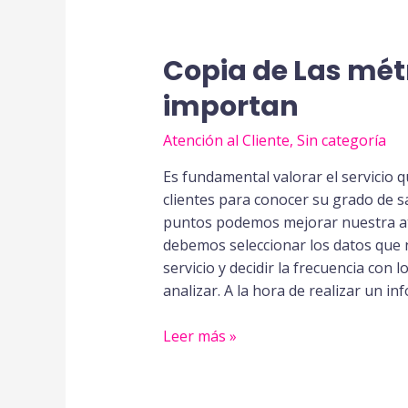
Copia de Las métr
importan
Atención al Cliente
,
Sin categoría
Es fundamental valorar el servicio
clientes para conocer su grado de sa
puntos podemos mejorar nuestra ate
debemos seleccionar los datos que 
servicio y decidir la frecuencia con l
analizar. A la hora de realizar un in
Copia
Leer más »
de
Las
métricas