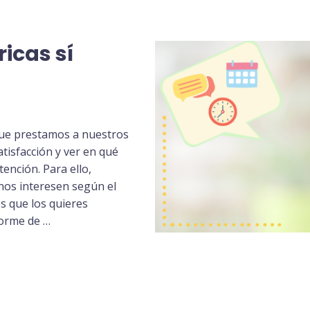
icas sí
 que prestamos a nuestros
tisfacción y ver en qué
nción. Para ello,
nos interesen según el
os que los quieres
forme de …