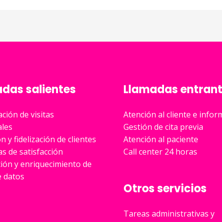
das salientes
Llamadas entran
ción de visitas
Atención al cliente e info
ales
Gestión de cita previa
n y fidelización de clientes
Atención al paciente
s de satisfacción
Call center 24 horas
ión y enriquecimiento de
e datos
Otros servicios
Tareas administrativas y